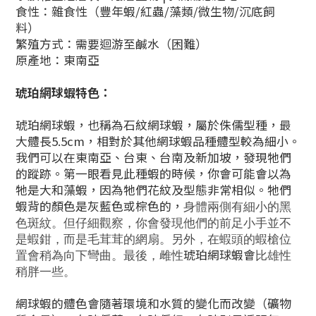
食性：雜食性（豐年蝦/紅蟲/藻類/微生物/沉底飼
料）
繁殖方式：需要迴游至鹹水（困難）
原產地：東南亞
琥珀網球蝦
特色：
琥珀網球蝦，也稱為石紋網球蝦，屬於侏儒型種，最
大體長5.5cm，相對於其他網球蝦品種體型較為細小。
我們可以在東南亞、台東、台南及新加坡，發現牠們
的蹤跡。第一眼看見此種蝦的時候，你會可能會以為
牠是大和藻蝦，因為牠們花紋及型態非常相似。牠們
蝦背的顏色是灰藍色或棕色的，
身體兩側有細小的黑
色斑紋。但仔細觀察，你會發現他們的前足小手並不
是蝦鉗，而是毛茸茸的網扇。另外，在蝦頭的蝦槍位
琥珀網球蝦會
置會稍為向下彎曲。最後，
雌性
比雄性
稍胖一些。
網球蝦的體色會隨著環境和水質的變化而改變（礦物