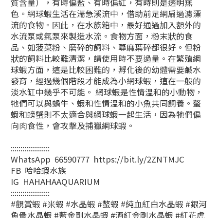
質含量），有時偏藍、有時偏紅，有時則是透明無
色。
網球蝦
生活在湍急溪流中，借助前足網扇過濾漂
流的食物。因此，在水族箱中，最好通過加入額外的
水流泵或氣泵來製造水流。食物方面，粉末狀的食
品、如菠菜粉、磨碎的飼料、
蕁麻葉碎都很好。但粉
狀的飼料比較難清潔，請使用時不要過量。在繁殖網
球蝦方面，這是比較困難的，孵化後的
幼體需要鹹水
發育，經過幾個階段才能成為小網球蝦，這在一般的
淡水缸中幾乎不可能。 網球蝦是性情温和的小動物，
牠們可以與蝸牛、蝦和性情溫和的小魚共同飼養。螯
蝦和螃蟹則不太適合與網球蝦一起生活，因為牠們偏
向肉食性，會攻擊及捕獵網球蝦。
::::::::::::::::::::
WhatsApp 66590777 https://bit.ly/2ZNTMJC
FB 哈哈蝦水族
IG HAHAHAAQUARIUM
::::::::::::::::::::
#觀賞蝦 #米蝦 #水晶蝦 #螯蝦 #純血紅白水晶蝦 #銀河
魚骨水晶蝦 #藍金剛水晶蝦 #酒紅金剛水晶蝦 #紅花虎