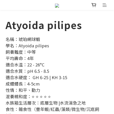
Atyoida pilipes
名稱：琥珀網球蝦
學名：Atyoida pilipes
飼養難度：中等
平均壽命：4年
適合水温：22 - 26°C 
適合水質：pH 6.5 - 8.5 
適合水硬度： GH 6-25 | KH 3-15
成體體長：4-5cm
性情：和平、勤力
混養親和度：⭐ ⭐ ⭐ ⭐ ⭐ 
水族箱生活層次：底層生物 |水流湍急之地
食性：雜食性（豐年蝦/紅蟲/藻類/微生物/沉底飼