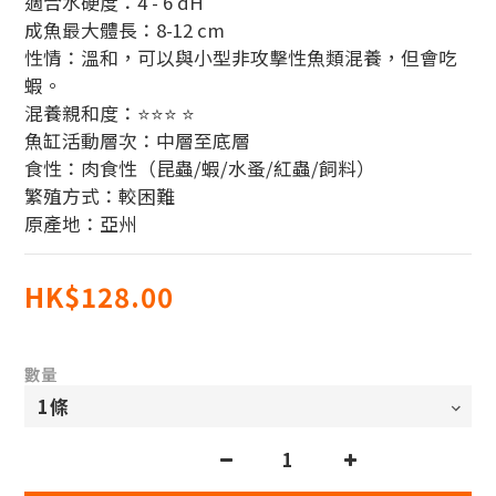
適合水硬度：4 - 6 dH
成魚最大體長：8-12 cm 
性情：溫和，可以與小型非攻擊性魚類混養，但會吃
蝦。
混養親和度：⭐⭐⭐ ⭐
魚缸活動層次：中層至底層
食性：肉食性（昆蟲/蝦/水蚤/紅蟲/飼料）
繁殖方式：較困難
原產地：亞州
HK$128.00
數量