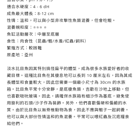
適合水硬度：4 - 6 dH
成魚最大體長：8-12 cm
性情：溫和，可以與小型非攻擊性魚類混養，但會吃蝦。
混養親和度：⭐⭐⭐ ⭐
魚缸活動層次：中層至底層
食性：肉食性（昆蟲/蝦/水蚤/紅蟲/飼料）
繁殖方式：較困難
原產地：亞州
淡水比目魚因其特別搞怪扁平的體型，成為很多水族愛好者的收
藏目標。這種比目魚在其棲息地可以長到 10 厘米左右，因為其成
長體型和食量較大，因此您需要一個最小尺寸為 30cm 的水族
箱。比目魚平常十分安靜，是底棲魚類，吉歡在沙地上移動，但
也喜歡吸吮玻璃。因此，請確保水族箱有細沙作為基底，避免使
用鋒利的石頭/沙子作為裝飾。另外，他們喜歡偏硬和偏鹼的水
質。由於比目魚以無脊椎動物為食，因此不應與蝦子一起飼養。
他可以與大部份性情溫和的魚混養。平常可以喂紅蟲及沉底糧食
給他們。