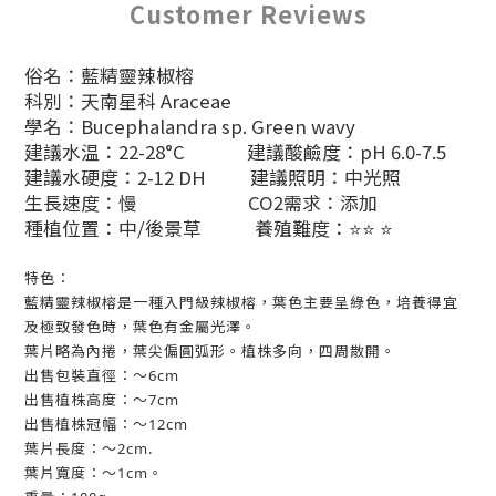
Customer Reviews
俗名：藍精靈辣椒榕
科別：天南星科 Araceae
學名：Bucephalandra sp. Green wavy
建議水温：22-28°C 建議酸鹼度：pH 6.0-7.5
建議水硬度：2-12 DH 建議照明：中光照
生長速度：慢 CO2需求：添加
種植位置：中/後景草 養殖難度：⭐⭐ ⭐
特色：
藍精靈辣椒榕是一種入門級辣椒榕，葉色主要呈綠色，培養得宜
及極致發色時，葉色有金屬光澤。
葉片略為內捲，葉尖偏圓弧形。植株多向，四周散開。
出售包裝直徑：～6cm
出售植株高度：～7cm
出售植株冠幅：～12cm
葉片長度：～2cm.
葉片寬度：～1cm。