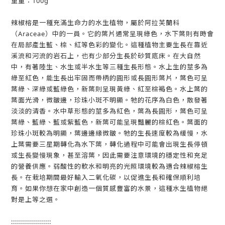
重量：100g
辣椒榕是一種充滿生命力的水生植物，屬於阿拉芙蘭科
（Araceae）中的一員。它的葉片通常呈現綠色，水下葉則有時會
在局部產生藍、棕、紅等色彩的變化。這種植物主要生長在靠近
溪流和河流的岩石上，也有少部分生長於砂質底床。在大自然
中，有著陸生、水生或半水生等三種生長形態。水上生的莖多為
綠至紅色，能生長出牢固而帶柄的圓形或長圓形葉片，葉色可呈
葉綠、深綠或藍綠色，新葉則呈現黃綠、紅至棕褐色。水上葉的
葉面光滑，微皺邊，珍珠小斑不明顯。牠的花序為白色，散發著
淡淡的清香。水中草形態的莖多為紅色，葉為長圓形，葉色可呈
葉綠、藍綠、藍或紫藍色，新葉可能呈現豔麗的棕紅色。葉面的
珍珠小斑較為明顯，葉邊邊緣微皺。牠的生長速度較為緩慢，水
上葉需要三星期轉化為水下葉，轉化過程中可能會出現生長停頓
或生長變慢現象，甚至溶葉，因此需要注意環境的穩定性和充足
的營養供應。弱酸性的軟水和明亮的光照環境較為適合辣椒榕生
長。在栽培期間最好輸入二氧化碳，以促進生長和確保順利培
育。如果你想在家中創造一個質感豐富的水景，這種水生植物絕
對是上等之選。
::::::::::::::::::::