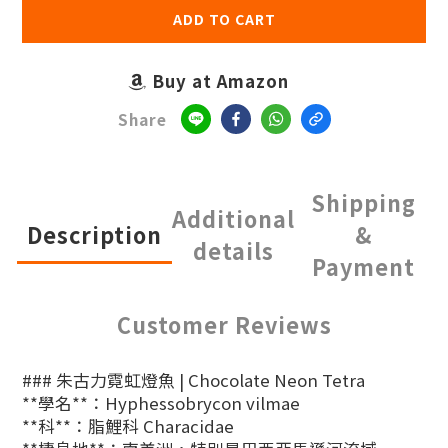
ADD TO CART
Buy at Amazon
Share
Shipping
Additional
Description
&
details
Payment
Customer Reviews
### 朱古力霓虹燈魚 | Chocolate Neon Tetra
**學名**：Hyphessobrycon vilmae
**科**：脂鯉科 Characidae