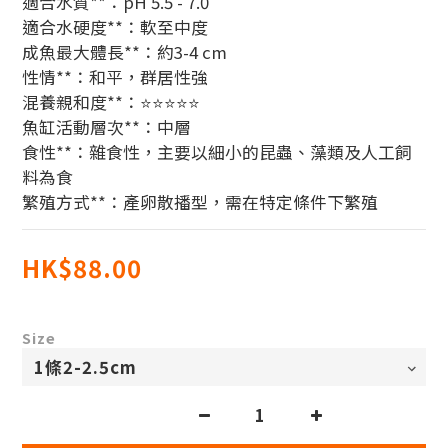
適合水質**：pH 5.5 - 7.0  
適合水硬度**：軟至中度  
成魚最大體長**：約3-4 cm  
性情**：和平，群居性強  
混養親和度**：⭐⭐⭐⭐⭐  
魚缸活動層次**：中層  
食性**：雜食性，主要以細小的昆蟲、藻類及人工飼
料為食  
繁殖方式**：產卵散播型，需在特定條件下繁殖
HK$88.00
Size