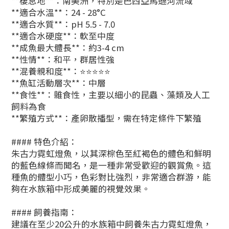
**棲息地**：南美洲，特別是巴西亞馬遜河流域
**適合水溫**：24 - 28°C
**適合水質**：pH 5.5 - 7.0
**適合水硬度**：軟至中度
**成魚最大體長**：約3-4 cm
**性情**：和平，群居性強
**混養親和度**：⭐⭐⭐⭐⭐
**魚缸活動層次**：中層
**食性**：雜食性，主要以細小的昆蟲、藻類及人工
飼料為食
**繁殖方式**：產卵散播型，需在特定條件下繁殖
#### 特色介紹：
朱古力霓虹燈魚，以其深棕色至紅褐色的體色和鮮明
的藍色線條而聞名，是一種非常受歡迎的觀賞魚。這
種魚的體型小巧，色彩對比強烈，非常適合群游，能
夠在水族箱中形成美麗的視覺效果。
#### 飼養指南：
建議在至少20公升的水族箱中飼養朱古力霓虹燈魚，