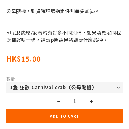
公母隨機，到貨時現場指定性別每隻加$5。
印尼惡魔蟹/忍者蟹有好多不同別稱，如果唔確定同我
既翻譯唔一樣，請cap圖話畀我聽要什麼品種。
HK$15.00
數量
ADD TO CART