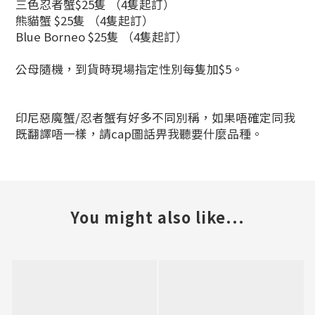
三色忍者蟹$25隻 （4隻起訂）
熊貓蟹 $25隻 （4隻起訂）
Blue Borneo $25隻 （4隻起訂）
公母隨機，到貨時現場指定性別每隻加$5。
印尼惡魔蟹/忍者蟹有好多不同別稱，如果唔確定同我
既翻譯唔一樣，請cap圖話畀我聽要什麼品種。
You might also like...