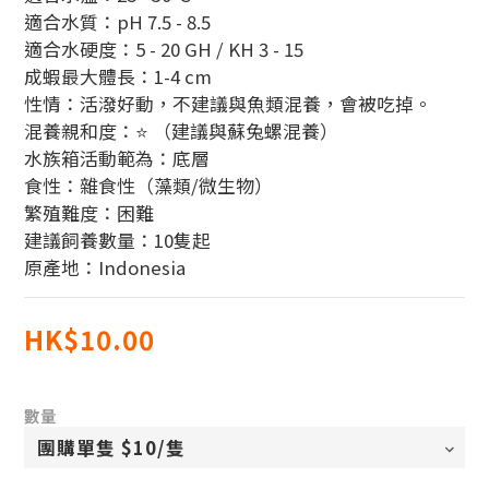
適合水質：pH 7.5 - 8.5
適合水硬度：5 - 20 GH / KH 3 - 15
成蝦最大體長：1-4 cm 
性情：活潑好動，不建議與魚類混養，會被吃掉。
混養親和度：⭐ （建議與蘇兔螺混養）
水族箱活動範為：底層
食性：雜食性（藻類/微生物）
繁殖難度：困難
建議飼養數量：10隻起
原產地：Indonesia
HK$10.00
數量