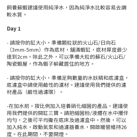
飼養蘇蝦建議使用純淨水，因為純淨水比較容易去調
較水質。
Day 1
- 請按你的缸大小，準備顆粒狀的火山石/日向石
（3mm-5mm）作為底材，舖滿蝦缸，底材厚度最少
達到2cm。除此之外，可以準備大粒的蘇石/火山石/
陶瓷蝦屋，作為蝦子躲藏居住的地方。
-
請按你的缸大小，準備足夠數量的水妖精和底濾盒，
底濾盒中請使用鹼性的濾材。建議使用我們提供的濾
材產品（鹼性過濾環）。
-在加水前，按比例加入培養硝化細菌的產品，建議使
用我們提供的開缸三寶
。請把細菌粉/液體在水中攪伴
均勻，之後可平均撒在底床及過濾盒中。然後，可以
加入純水，啟動氣泵和過濾器養水，開啟暖管維持26
度。在此期間，不要開燈。