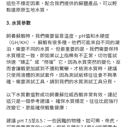
這些不穩定因素，配合我們提供的蘇鹽產品，可以輕
鬆還原原生地水質。
3. 水質參數
飼養蘇蝦時，我們需要留意温度、pH值和水硬度
（GH/KH）。 蘇蝦有很多種，他們可能來自不同的湖
泊，需要不同的水質。 但最重要的是，我們需要保持
水質穩定一致，即如果以上指標有不正常，切勿嘗試
快速“嬌正”或“修復”它。因為水質突然的變化，反
而會讓蝦更加感到不適和驚嚇。才檢測水質時，建議
只使用液體的測試套件，因為測試紙條往往會不夠準
確。需要測試工具，請到我們的水質測試工具分頁。
以下水質數值對成功飼養蘇拉威西蝦非常有效，謹記
這只是一個參考建議。 確保水質穩定，往往比起強行
改變它，更能確保蝦隻健康：
建議 pH 7.5至8.5：一些困難的物種，如可樂、帝虎，