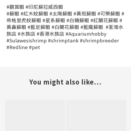
#觀賞蝦 #印尼蘇拉威西蝦
#蘇蝦 #紅木紋蘇蝦 #太陽蘇蝦 #黃斑蘇蝦 #可樂蘇蝦 #
帝格里虎紋蘇蝦 #星系蘇蝦 #白襪蘇蝦 #紅蘭花蘇蝦 #
黃鼻蘇蝦 #藍足蘇蝦 #白蘭花蘇蝦 #藍魔蘇蝦
#荃灣水
族店
#水族店
#香港水族店 #Aquariumhobby
#Sulawesishrimp #shrimptank #shrimpbreeder
#Redline #pet
You might also like...