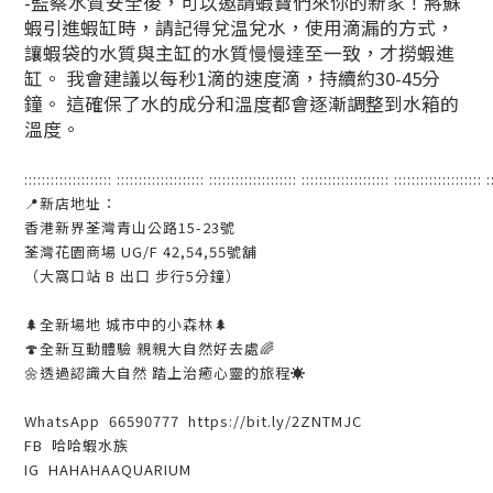
-監察水質安全後，可以邀請蝦寶們來你的新家！
將蘇
蝦引進蝦缸時，請記得兌温兌水，使用滴漏的方式，
讓蝦袋的水質與主缸的水質慢慢達至一致，才撈蝦進
缸。 我會建議以每秒1滴的速度滴，持續約30-45分
鐘。 這確保了水的成分和溫度都會逐漸調整到水箱的
溫度。
::::::::::::::::::::
::::::::::::::::::::
::::::::::::::::::::
::::::::::::::::::::
::::::::::::::::::::
::
📍新店地址：
香港新界荃灣青山公路15-23號
荃灣花園商場 UG/F 42,54,55號舖
（大窩口站 B 出口 步行5分鐘）
🌲全新場地 城市中的小森林🌲
🍄全新互動體驗 親親大自然好去處🌈
🌼透過認識大自然 踏上治癒心靈的旅程☀️
WhatsApp 66590777 https://bit.ly/2ZNTMJC
FB 哈哈蝦水族
IG HAHAHAAQUARIUM