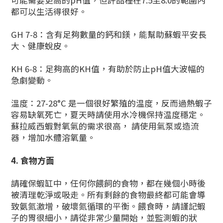
可能需要更高的pH值，但許品種在7.5至8.0的範圍內
都可以生活得很好。
GH 7-8：含有足夠數量的鈣和鎂，能幫助蘇蝦平安長
大、健康蛻皮。
KH 6-8：足夠高的KH值，有助於防止pH值大波幅的
急劇變動。
溫度：27-28°C 是一個很好繁殖的温度，反而過熱蝦子
容易缺氧死亡，夏天時請使用水冷機保持温度穩定。
蘇拉威西蝦對氧氣的需求很高， 請使用氣泵或造流
器，增加水體溶氧量。
4. 食物方面
請確保蝦缸中，任何你餵飼的食物，都在幾個小時後
被清理乾淨或吸走。所有剩餘的食物最終都可能會導
致氨氮激增，破壞氮循環的平衡。餵食時，請謹記蝦
子的胃很細小，請從非常少量開始，並監測蝦的狀