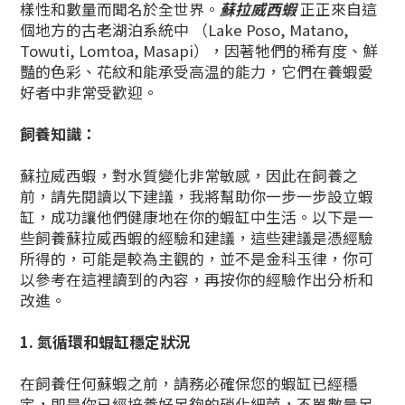
樣性和數量而聞名於全世界。
蘇拉威西蝦
正
正來自這
個地方的古老湖泊系統中 （Lake Poso, Matano,
Towuti, Lomtoa, Masapi），因著牠們的稀有度、鮮
豔的色彩、花紋和能承受高温的能力，它們在養蝦愛
好者中非常受歡迎。
飼養知識：
蘇拉威西蝦，對水質變化非常敏感，因此在飼養之
前，請先閱讀以下建議，我將幫助你一步一步設立蝦
缸，成功讓他們健康地在你的蝦缸中生活。以下是一
些飼養蘇拉威西蝦的經驗和建議，這些建議是憑經驗
所得的，可能是較為主觀的，並不是金科玉律，你可
以參考在這裡讀到的內容，再按你的經驗作出分析和
改進。
1. 氮循環和蝦缸穩定狀況
在飼養任何蘇蝦之前，請務必確保您的蝦缸已經穩
定，即是你已經培養好足夠的硝化細菌，不單數量足