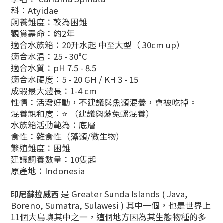
科：Atyidae
飼養難度：較為困難
觀賞壽命：約2年
適合水族箱：20升水起 中至大型（ 30cm up）
適合水温：25 - 30°C
適合水質：pH 7.5 - 8.5
適合水硬度：5 - 20 GH / KH 3 - 15
成蝦最大體長：1-4 cm
性情：活潑好動，不建議與魚類混養，會被吃掉。
混養親和度：⭐ （建議與蘇兔螺混養）
水族箱活動範為：底層
食性：雜食性（藻類/微生物）
繁殖難度：困難
建議飼養數量：10隻起
原產地：Indonesia
印尼蘇拉威西
是 Greater Sunda Islands ( Java,
Boreno, Sumatra, Sulawesi ) 其中一個，也是
世界上
11個大島嶼其中之一，這個地方因為其生態物種的多