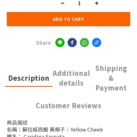
ADD TO CART
Share
Shipping
Additional
Description
&
details
Payment
Customer Reviews
商品描述
名稱：蘇拉威西蝦 黃頰子｜Yellow Cheek
學名： Caridina Spinata