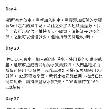
Day 4
-把所有水放走，重新加入純水。重覆添加細菌的步驟
及5ml 左右的鮮牛奶，除此之外加入短絨藻藻源，我
們門市可以提供。維持五天不關燈，讓蝦缸長更多的
藻。之後可以慢慢減少，但維持每天開燈8小時。
Day 20
-換走50%舊水，加入新的純淨水。使用我們提供的蘇
鹽，還原蘇拉威西湖泊的水質給蘇蝦。入門品種如白
襪蝦可使用 7.5蘇鹽，高階品種如可樂/帝虎請使用 8.5
蘇鹽。 8.5蘇鹽較全面，我們比較建議使用。按蝦缸比
例使用後，請持續監察水質7天，TDS需維持在 160-
220左右。
Day 27