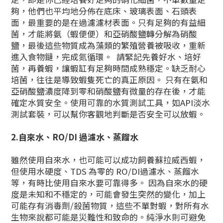
夠，他們也平均地分佈在底床、玻璃表面、石頭表
面，最重要的是在過濾濾材表面。只有足夠的有益細
菌，才能將氨（蝦便便）和亞硝酸鹽轉分解為硝酸
鹽，最後這些物質成為藻類的繁殖營養被吸收，重新
進入食物鏈，完成氮循環。 請緊記先養好水、培好
菌，再養蝦，讓蝦缸有足夠時間成熟穩定。缺乏耐心
培菌，往往是導致蝦隻死亡的真正原因。 只有在氨和
亞硝酸鹽濃度降到零和硝酸鹽有微量的存在後，才能
確定水質安全。使用可靠的水質測試工具，如API淡水
測試套裝，可以幫你客觀地判斷是否安全可以放蝦。
2.自來水、RO/DI 過濾水、蒸餾水
雖然使用自來水，也可能可以成功飼養蘇拉威西蝦，
但使用水硬度、TDS 為零的 RO/DI過濾水、蒸餾水
等，有時比使用自來水要可靠得多。 因為自來水的硬
度是未知和不穩定的，可能會發生突然的變化，加上
可能存有消毒劑/殺菌物質，這些不單對蝦，對所有水
生物來說都可能是災難性和致命的。純淨水則可避免