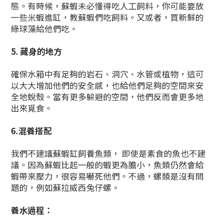
態。有時候，蘇蝦未必懂得吃人工飼料，你可能要放
一些米蝦進缸，教蘇蝦們吃飼料。又或者，買新鮮的
綠球藻給他們吃。
5. 藏身的地方
確保水箱中有足夠的岩石、洞穴、水管或植物，這可
以大大增加他們的安全感，也給他們足夠的空間來安
全地蛻殼。當有更多躲避的空間，他們反而會更多地
出來覓食。
6.混養搭配
我們不建議蘇蝦缸飼養魚類， 即使是素食的魚也不建
議。因為蘇蝦比起一般的蝦更為膽小，魚類仍然會給
蝦帶來壓力，很容易嚇死他們。不過，螺類是沒有問
題的，例如蘇拉威西兔仔螺。
養水過程：