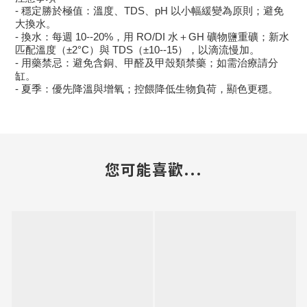
- 穩定勝於極值：溫度、TDS、pH 以小幅緩變為原則；避免
大換水。
- 換水：每週 10--20%，用 RO/DI 水＋GH 礦物鹽重礦；新水
匹配溫度（±2°C）與 TDS（±10--15），以滴流慢加。
- 用藥禁忌：避免含銅、甲醛及甲殼類禁藥；如需治療請分
缸。
- 夏季：優先降溫與增氧；控餵降低生物負荷，顯色更穩。
您可能喜歡...