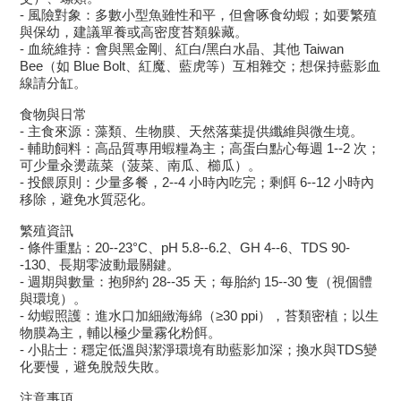
- 風險對象：多數小型魚雖性和平，但會啄食幼蝦；如要繁殖
與保幼，建議單養或高密度苔類躲藏。
- 血統維持：會與黑金剛、紅白/黑白水晶、其他 Taiwan
Bee（如 Blue Bolt、紅魔、藍虎等）互相雜交；想保持藍影血
線請分缸。
食物與日常
- 主食來源：藻類、生物膜、天然落葉提供纖維與微生境。
- 輔助飼料：高品質專用蝦糧為主；高蛋白點心每週 1--2 次；
可少量汆燙蔬菜（菠菜、南瓜、櫛瓜）。
- 投餵原則：少量多餐，2--4 小時內吃完；剩餌 6--12 小時內
移除，避免水質惡化。
繁殖資訊
- 條件重點：20--23°C、pH 5.8--6.2、GH 4--6、TDS 90-
-130、長期零波動最關鍵。
- 週期與數量：抱卵約 28--35 天；每胎約 15--30 隻（視個體
與環境）。
- 幼蝦照護：進水口加細緻海綿（≥30 ppi），苔類密植；以生
物膜為主，輔以極少量霧化粉餌。
- 小貼士：穩定低溫與潔淨環境有助藍影加深；換水與TDS變
化要慢，避免脫殼失敗。
注意事項