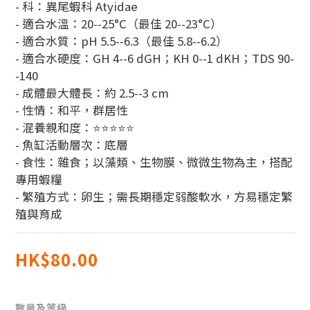
- 科：異尾蝦科 Atyidae
- 適合水溫：20--25°C（最佳 20--23°C）
- 適合水質：pH 5.5--6.3（最佳 5.8--6.2）
- 適合水硬度：GH 4--6 dGH；KH 0--1 dKH；TDS 90-
-140
- 成體最大體長：約 2.5--3 cm
- 性情：和平，群居性
- 混養親和度：⭐⭐⭐⭐⭐
- 魚缸活動層次：底層
- 食性：雜食；以藻類、生物膜、微微生物為主，搭配
專用蝦糧
- 繁殖方式：卵生；需長期穩定弱酸軟水，方易穩定繁
殖與育成
HK$80.00
數量及等級