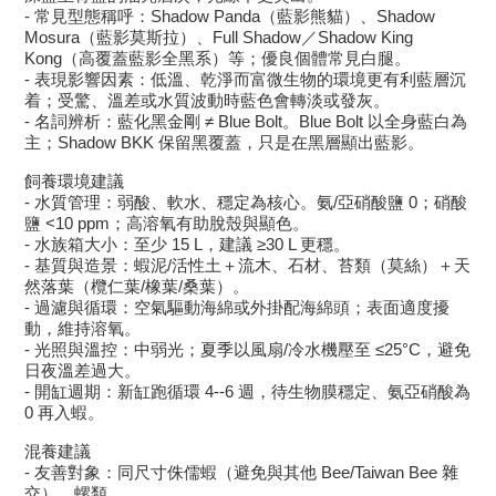
- 常見型態稱呼：Shadow Panda（藍影熊貓）、Shadow
Mosura（藍影莫斯拉）、Full Shadow／Shadow King
Kong（高覆蓋藍影全黑系）等；優良個體常見白腿。
- 表現影響因素：低溫、乾淨而富微生物的環境更有利藍層沉
着；受驚、溫差或水質波動時藍色會轉淡或發灰。
- 名詞辨析：藍化黑金剛 ≠ Blue Bolt。Blue Bolt 以全身藍白為
主；Shadow BKK 保留黑覆蓋，只是在黑層顯出藍影。
飼養環境建議
- 水質管理：弱酸、軟水、穩定為核心。氨/亞硝酸鹽 0；硝酸
鹽 <10 ppm；高溶氧有助脫殼與顯色。
- 水族箱大小：至少 15 L，建議 ≥30 L 更穩。
- 基質與造景：蝦泥/活性土＋流木、石材、苔類（莫絲）＋天
然落葉（欖仁葉/橡葉/桑葉）。
- 過濾與循環：空氣驅動海綿或外掛配海綿頭；表面適度擾
動，維持溶氧。
- 光照與溫控：中弱光；夏季以風扇/冷水機壓至 ≤25°C，避免
日夜溫差過大。
- 開缸週期：新缸跑循環 4--6 週，待生物膜穩定、氨亞硝酸為
0 再入蝦。
混養建議
- 友善對象：同尺寸侏儒蝦（避免與其他 Bee/Taiwan Bee 雜
交）、螺類。