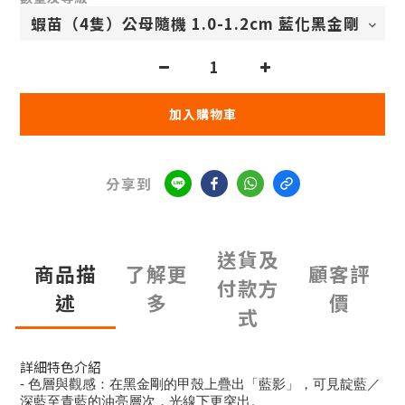
加入購物車
分享到
送貨及
商品描
了解更
顧客評
付款方
述
多
價
式
詳細特色介紹
- 色層與觀感：在黑金剛的甲殼上疊出「藍影」，可見靛藍／
深藍至青藍的油亮層次，光線下更突出。