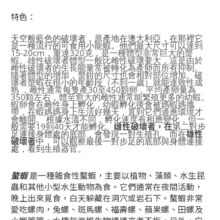
特色：
天空般藍色的破壞者，原產地在澳大利亞，在那裡它
是一種流行的可食用小龍蝦。他們
最大尺寸可以達到
15-20cm，重達320克，
是一種體型非常巨大的螯
蝦。
雄性破壞者體型一般比雌性破壞要大，這是由於
雌性破壞者的生長能量常被轉化為產卵而所有抑制。
隨著體型的增加，螯鉗的尺寸也會相對部位增加。破
壞者螯蝦在
很小的年齡段（不到一歲）就能達致性成
熟 ，雌性通常每隻產30至450顆卵，平均產卵量為
350顆左右，體至愈大的雌性通常能繁殖更多的幼蝦。
蝦卵會在雌性身上孵化，幼蝦孵化後會被媽蝦媽攜
帶，在蝦媽媽身上生活好幾天，直到它們適應環境才
會離開。 根據水溫不同，孵化速度有相應變化，但一
雌性破壞者，在
般需要19到40天才能孵化。
第二對步
雄性
足連接身體處的底部，會發現一對生殖孔。而在
破壞者
中，可以觀察最後一對步足的底部與身體連接
處，看到生殖器官。
螯蝦
是一種雜食性螯蝦，主要以植物、藻類、水生昆
蟲和其他小型水生動物為食。它們通常在夜間活動，
晚上出來覓食，白天躲藏在洞穴或岩石下。螯蝦
非常
愛吃螺肉，兔螺、斑馬螺、福壽螺、蘋果螺、田螺及