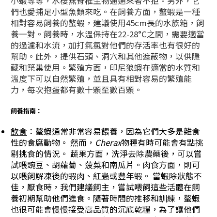
小蝦等等，水棲無脊椎生物通通來者不拒。另外，它
們也愛捕足小型魚類來吃。
在飼養方面，螯蝦是一種
相對容易飼養的螯蝦，建議使用45cm長的水族箱，飼
養一對。飼養時，水溫保持在22-28°C之間，需要適當
的過濾和水流，加打氣氯對他們的存活率也有很好的
幫助。此外，提供石頭、洞穴和其他遮蔽物，以供隱
藏和築巢使用。繁殖方面，印尼狼蝦在適當的水質和
溫度下可以自然繁殖，並且具有相對容易的繁殖能
力，每次抱蛋都有數十顆至數百顆。
飼養指南：
飲食
：螯蝦通常非常容易餵養，因為它們大多是雜食
性的食腐動物。 然而，
Cherax
物種有時可能會有點挑
剔挑食的情況。 蔬果方面，洗淨去除農藥後，可以嘗
試喂豌豆、胡蘿蔔、菠菜和南瓜片。肉食方面，則可
以喂飼解凍後的蝦肉、紅蟲或豐年蝦。 當蝦除狀態不
佳，厭食時，我們建議飼主，嘗試喂飼這些活體在飼
養初期幫助他們進食。隨著時間的推移和訓練，螯蝦
也很可能會慢慢接受高品質的沉底乾糧，為了讓他們