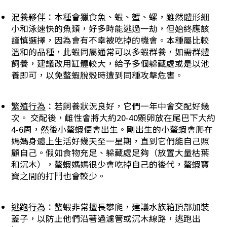
混養夥伴
：本種會獵食魚、蝦、蟹、螺，雖然體形細
小和泳速快的魚類，好多時能逃過一劫，但始終應該
謹慎選擇，因為會有不幸被吃掉的機會。本種屬比較
溫和的品種，此蝦同屬通常可以多蝦群養，如需群體
飼養，建議改用缸體較大，給予多個躲藏處或是以池
養即可，以免螯蝦脫殼時遭到同種攻擊危害。
繁殖行為
：若飼養狀況良好，它們一年中會交配好幾
次。 交配後，雌性會將大約20-40顆卵放在尾巴下大約
4-6周，然後小螯蝦便會出生。剛出生的小螯蝦會爬在
媽媽身體上生活好幾天至一星期，直到它們能自己照
顧自己。假如食物充足、躲藏處足夠（放置大量枯葉
和沉木），螯蝦媽媽很少會吃掉自己的後代，螯蝦寶
寶之間的打鬥也會較少。
逃跑行為
：螯蝦非常擅長攀爬，建議水族箱頂部加裝
蓋子，以防止他們沿著過濾管或沉木線路，逃跑出