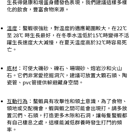
生長得健康和增蛋身體發色表現，我們建議這樣多樣
化的飲食，豐富食物來源。
溫度
：螯蝦很強壯，對温度的適應範圍較大，在22 ̊C
至 28 ̊C 時生長最好，在冬季水溫低於15 ̊C時變得不活
躍生長速度大大減慢，在夏天温度高於32 ̊C時容易死
亡。
底材
：可使大磯砂、礫石、珊瑚砂、熔岩沙和火山
石。它們非常愛挖掘洞穴，建議可放置大顆石頭、陶
瓷管、pvc管提供躲避藏身空間。
互動行為
：螯蝦具有攻擊性和領土意識，為了食物、
領地或交配機會，蝦與蝦之間可能會出現打。請多放
置沉們、石頭，打造更多木隙和石洞，讓每隻螯蝦都
有自己棲息之處，這樣能減低群養時發生打鬥的頻
率。