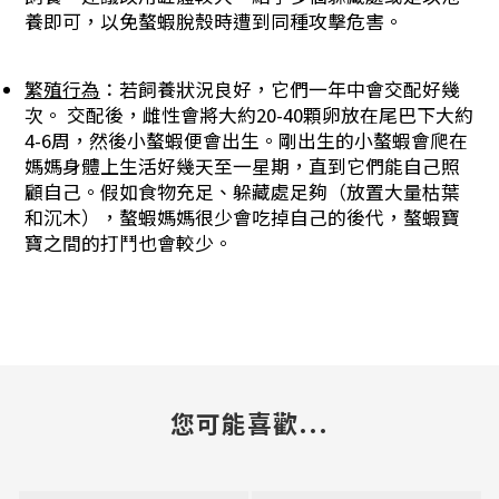
養即可，以免螯蝦脫殼時遭到同種攻擊危害。
繁殖行為
：若飼養狀況良好，它們一年中會交配好幾
次。 交配後，雌性會將大約20-40顆卵放在尾巴下大約
4-6周，然後小螯蝦便會出生。剛出生的小螯蝦會爬在
媽媽身體上生活好幾天至一星期，直到它們能自己照
顧自己。假如食物充足、躲藏處足夠（放置大量枯葉
和沉木），螯蝦媽媽很少會吃掉自己的後代，螯蝦寶
寶之間的打鬥也會較少。
您可能喜歡...