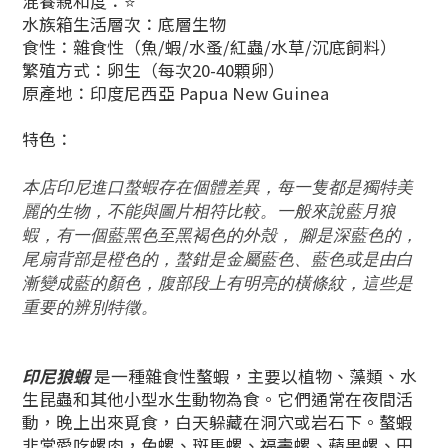
混養親和度：⭐
水族箱生活層次：底層生物
食性：雜食性（魚/蝦/水蚤/紅蟲/水草/沉底飼料）
繁殖方式：卵生（每次20-40顆卵）
原產地：印度尼西亞 Papua New Guinea
特色：
本店印尼進口螯蝦存在個體差異，每一隻都是獨特美
麗的生物，不能與圖片相符比較。一般來說藍月狼
蝦，有一個藍黑色至黑褐色的外殼， 腳是深藍色的，
尾扇背部是橙色的，螯鉗是
金屬藍色、
藍色或是由白
漸變成藍的顏色，
腹部段上有明亮的橫條紋，
這些是
重要的辨別特徵。
印尼狼蝦
是一種雜食性螯蝦，主要以植物、藻類、水
生昆蟲和其他小型水生動物為食。它們通常在夜間活
動，晚上出來覓食，白天躲藏在洞穴或岩石下。螯蝦
非常愛吃螺肉，兔螺、斑馬螺、福壽螺、蘋果螺、田