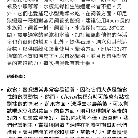
螺及小蝦等等，水棲無脊椎生物通通來者不拒。另
外，它們也愛捕足小型魚類來吃。
在飼養方面，印尼
狼蝦是一種相對容易飼養的螯蝦，建議使用45cm長的
水族箱，飼養一對。飼養時，水溫保持在22-28°C之
間，需要適當的過濾和水流，加打氣氯對他們的存活
率也有很好的幫助。此外，提供石頭、洞穴和其他遮
蔽物，以供隱藏和築巢使用。繁殖方面，印尼狼蝦在
適當的水質和溫度下可以自然繁殖，並且具有相對容
易的繁殖能力，每次抱蛋都有數十顆。
飼養指南：
飲食
：螯蝦通常非常容易餵養，因為它們大多是雜食
性的食腐動物。 然而，
Cherax
物種有時可能會有點挑
剔挑食的情況。 蔬果方面，洗淨去除農藥後，可以嘗
試喂豌豆和胡蘿蔔。肉食方面，則可以喂飼解凍後的
蝦肉、紅蟲或豐年蝦。 當蝦除狀態不佳，厭食時，我
們建議飼主，嘗試喂飼這些活體在飼養初期幫助他們
進食。隨著時間的推移和訓練，螯蝦也很可能會慢慢