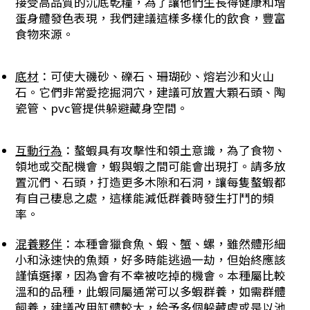
接受高品質的沉底乾糧，為了讓他們生長得健康和增
蛋身體發色表現，我們建議這樣多樣化的飲食，豐富
食物來源。
底材
：可使大磯砂、礫石、珊瑚砂、熔岩沙和火山
石。它們非常愛挖掘洞穴，建議可放置大顆石頭、陶
瓷管、pvc管提供躲避藏身空間。
互動行為
：螯蝦具有攻擊性和領土意識，為了食物、
領地或交配機會，蝦與蝦之間可能會出現打。請多放
置沉們、石頭，打造更多木隙和石洞，讓每隻螯蝦都
有自己棲息之處，這樣能減低群養時發生打鬥的頻
率。
混養夥伴
：本種會獵食魚、蝦、蟹、螺，雖然體形細
小和泳速快的魚類，好多時能逃過一劫，但始終應該
謹慎選擇，因為會有不幸被吃掉的機會。本種屬比較
溫和的品種，此蝦同屬通常可以多蝦群養，如需群體
飼養，建議改用缸體較大，給予多個躲藏處或是以池