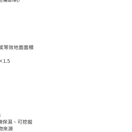
 水體或等效地面面積
1.5
布
長期保濕、可挖掘
物來源