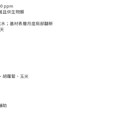
00 ppm
菌且供生物膜
層底水；基材表層月度局部翻新
 天
、胡蘿蔔、玉米
輔助