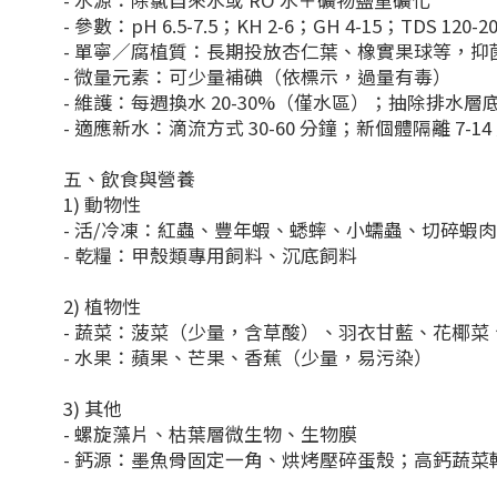
- 水源：除氯自來水或 RO 水＋礦物鹽重礦化
- 參數：pH 6.5-7.5；KH 2-6；GH 4-15；TDS 120-2
- 單寧／腐植質：長期投放杏仁葉、橡實果球等，抑
- 微量元素：可少量補碘（依標示，過量有毒）
- 維護：每週換水 20-30%（僅水區）；抽除排水
- 適應新水：滴流方式 30-60 分鐘；新個體隔離 7-14
五、飲食與營養
1) 動物性
- 活/冷凍：紅蟲、豐年蝦、蟋蟀、小蠕蟲、切碎蝦肉
- 乾糧：甲殼類專用飼料、沉底飼料
2) 植物性
- 蔬菜：菠菜（少量，含草酸）、羽衣甘藍、花椰菜
- 水果：蘋果、芒果、香蕉（少量，易污染）
3) 其他
- 螺旋藻片、枯葉層微生物、生物膜
- 鈣源：墨魚骨固定一角、烘烤壓碎蛋殼；高鈣蔬菜