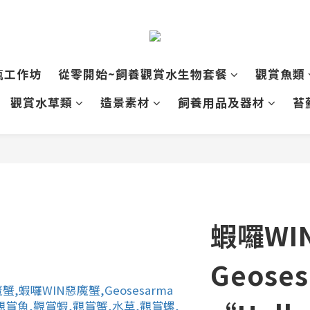
瓶工作坊
從零開始~飼養觀賞水生物套餐
觀賞魚類
觀賞水草類
造景素材
飼養用品及器材
苔
蝦囉WI
Geoses