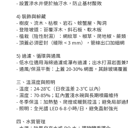
- 設置滲水井便於抽汙水，防止基材酸敗
4) 裝飾與躲藏
- 樹皮、流木、枯根、岩石、螃蟹屋、陶洞
- 登陸坡道：苔覆浮木、斜石板、軟木板
- 植栽（陰性耐濕）：網紋草、椒草、爬地椒、蕨類
- 頂蓋必須密封（縫隙 < 3 mm），管線出口加細網
5) 過濾、循環與通風
- 低水位適用海綿過濾或瀑布過濾；出水打濕岩面兼
- 通風/保濕平衡：上蓋 20-30% 網面，其餘玻璃覆蓋
三、溫濕度與照明
- 溫度：24-28℃（日夜溫差 2-3℃ 以內）
- 濕度：70-85%；缸內置淺水碗與長期噴霧維持
- 冬季保溫：加熱墊、爬燈或暖氈控溫；避免局部過
- 照明：全光譜 LED 6-8 小時/日，避免直射強光
四、水質管理