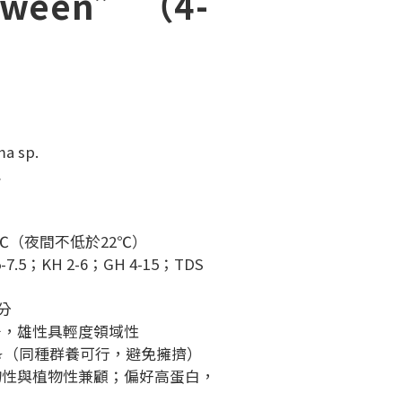
oween” （4-
a sp.
尼
28℃（夜間不低於22℃）
7.5；KH 2-6；GH 4-15；TDS 
公分
居，雄性具輕度領域性
⭐⭐（同種群養可行，避免擁擠）
物性與植物性兼顧；偏好高蛋白，