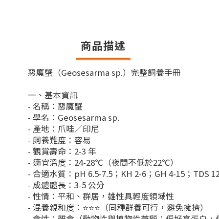
商品描述
惡魔蟹（Geosesarma sp.）完整飼養手冊
一、基本資訊
- 名稱：惡魔蟹
- 學名：Geosesarma sp.
- 產地：爪哇／印尼
- 飼養難度：容易
- 觀賞壽命：2-3 年
- 適宜溫度：24-28℃（夜間不低於22℃）
- 合適水質：pH 6.5-7.5；KH 2-6；GH 4-15；TDS 12
- 成體體長：3-5 公分
- 性情：平和、群居，雄性具輕度領域性
- 混養親和度：⭐⭐⭐（同種群養可行，避免擁擠）
- 食性：雜食（動物性與植物性兼顧；偏好高蛋白，