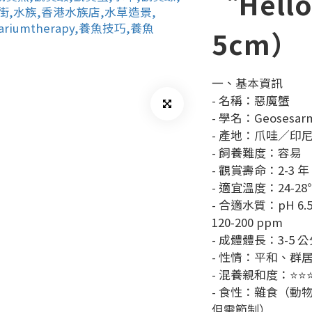
“Hell
5cm）
一、基本資訊
- 名稱：惡魔蟹
- 學名：Geosesarm
- 產地：爪哇／印
- 飼養難度：容易
- 觀賞壽命：2-3 年
- 適宜溫度：24-
- 合適水質：pH 6.5-
120-200 ppm
- 成體體長：3-5 
- 性情：平和、群
- 混養親和度：⭐
- 食性：雜食（動
但需節制）