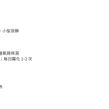
、小型苔蘚
增氧與保濕
；每日霧化 1-2 次
熱