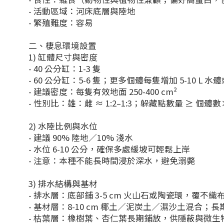
- 活動區域：河床底層與陸地
- 繁殖難度：容易
二、棲息環境設置
1) 缸體尺寸與密度
- 40 公分缸：1-3 隻
- 60 公分缸：5-6 隻；更多個體每隻增加 5-10 L
- 建議密度：每隻有效地面 250-400 cm²
- 性別比：雄：雌 ≈ 1:2–1:3；躲藏點數量 ≥ 個體數×
2) 水陸比例與水位
- 建議 90% 陸地／10% 淺水
- 水位 6-10 公分，確保多處緩坡可輕鬆上岸
- 注意：本種不能長時間浸於深水，避免溺斃
3) 排水結構與基材
- 排水層：底部鋪 3-5 cm 火山石或陶瓷環，覆不織
- 基材層：8-10 cm 椰土／泥炭土／濕沙土混合；
- 枯葉層：橡樹葉、杏仁葉長期鋪放，供隱蔽與微生