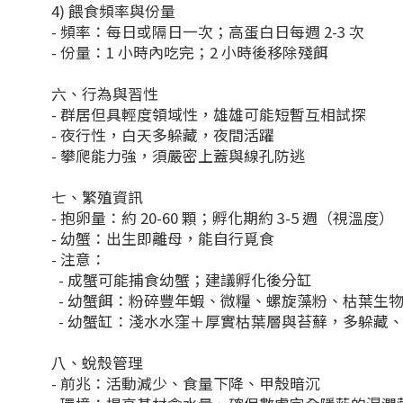
4) 餵食頻率與份量
- 頻率：每日或隔日一次；高蛋白日每週 2-3 次
- 份量：1 小時內吃完；2 小時後移除殘餌
六、行為與習性
- 群居但具輕度領域性，雄雄可能短暫互相試探
- 夜行性，白天多躲藏，夜間活躍
- 攀爬能力強，須嚴密上蓋與線孔防逃
七、繁殖資訊
- 抱卵量：約 20-60 顆；孵化期約 3-5 週（視溫度）
- 幼蟹：出生即離母，能自行覓食
- 注意：
- 成蟹可能捕食幼蟹；建議孵化後分缸
- 幼蟹餌：粉碎豐年蝦、微糧、螺旋藻粉、枯葉生
- 幼蟹缸：淺水水窪＋厚實枯葉層與苔蘚，多躲藏
八、蛻殼管理
- 前兆：活動減少、食量下降、甲殼暗沉