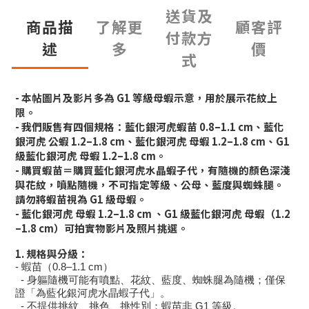
送貨及
商品描
了解更
顧客評
付款方
述
多
價
式
- 本帖圖片及影片多為 G1 等級母蝦示意，用於展示花紋上
限。
- 我們販售有四個規格：藍化銀河虎蝦苗 0.8–1.1 cm、藍化
銀河虎 公蝦 1.2–1.8 cm、藍化銀河虎 母蝦 1.2–1.8 cm、G1
級藍化銀河虎 母蝦 1.2–1.8 cm。
- 購買蝦苗＝購買藍化銀河虎水晶蝦子代，有隨機的顏色深淺
與花紋，噴點隨機，不可指定等級、公母、藍度與蜘蛛腿。
請勿將蝦苗視為 G1 級母蝦。
- 藍化銀河虎 母蝦 1.2–1.8 cm 、G1 級藍化銀河虎 母蝦（1.2
–1.8 cm）可拍實物影片及照片挑選。
1. 規格與分級：
- 蝦苗（0.8–1.1 cm）
- 身軀隨機可能有噴點、花紋、藍度、蜘蛛腿為隨機；僅保
證「為藍化銀河虎水晶蝦子代」。
- 不提供挑紋、挑色、挑性別；蝦苗非 G1 等級。