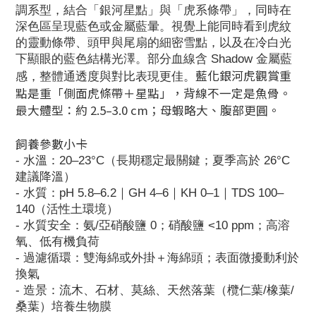
調系型，結合「銀河星點」與「虎系條帶」，同時在
深色區呈現藍色或金屬藍暈。視覺上能同時看到虎紋
的靈動條帶、頭甲與尾扇的細密雪點，以及在冷白光
下顯眼的藍色結構光澤。部分血線含 Shadow 金屬藍
藍化銀河虎觀賞重
感，整體通透度與對比表現更佳。
點是重「側面虎條帶＋星點」，背線不一定是魚骨。
最大體型：約 2.5–3.0 cm；母蝦略大、腹部更圓。
飼養參數小卡
- 水溫：20–23°C（長期穩定最關鍵；夏季高於 26°C
建議降溫）
- 水質：pH 5.8–6.2｜GH 4–6｜KH 0–1｜TDS 100–
140（活性土環境）
- 水質安全：氨/亞硝酸鹽 0；硝酸鹽 <10 ppm；高溶
氧、低有機負荷
- 過濾循環：雙海綿或外掛＋海綿頭；表面微擾動利於
換氣
- 造景：流木、石材、莫絲、天然落葉（欖仁葉/橡葉/
桑葉）培養生物膜