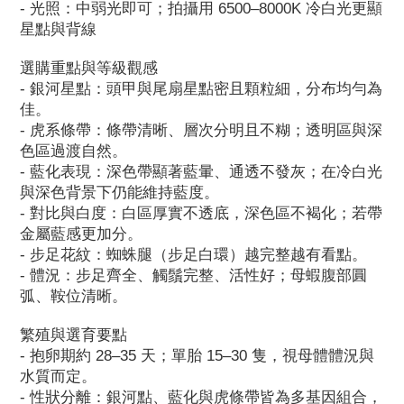
- 光照：中弱光即可；拍攝用 6500–8000K 冷白光更顯
星點與背線
選購重點與等級觀感
- 銀河星點：頭甲與尾扇星點密且顆粒細，分布均勻為
佳。
- 虎系條帶：條帶清晰、層次分明且不糊；透明區與深
色區過渡自然。
- 藍化表現：深色帶顯著藍暈、通透不發灰；在冷白光
與深色背景下仍能維持藍度。
- 對比與白度：白區厚實不透底，深色區不褐化；若帶
金屬藍感更加分。
- 步足花紋：蜘蛛腿（步足白環）越完整越有看點。
- 體況：步足齊全、觸鬚完整、活性好；母蝦腹部圓
弧、鞍位清晰。
繁殖與選育要點
- 抱卵期約 28–35 天；單胎 15–30 隻，視母體體況與
水質而定。
- 性狀分離：銀河點、藍化與虎條帶皆為多基因組合，