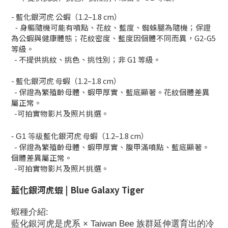
-
藍化銀河虎
公蝦（1.2–1.8 cm）
身軀隨機可能有噴點、花紋、藍度、蜘蛛腿為隨機；
保證
-
為公蝦與健康體態；花紋密度、藍度因個體不同而異，G2-G5
等級。
-
不提供挑紋、挑色、挑性別；非 G1 等級。
-
藍化銀河虎
蝦（1.2–1.8 cm）
母
- 保證為繁殖齡母體、蝦甲厚實、藍底顯著。花紋個體差異
屬正常。
-可拍實物影片及照片挑選。
藍化銀河虎
蝦
（1.2–1.8 cm）
母
- G1 等級
- 保證為繁殖齡母體、蝦甲厚實、
腹甲滿噴點、
藍底顯著。
個體差異屬正常。
-可拍實物影片及照片挑選。
藍化銀河虎蝦 | Blue Galaxy Tiger
蝦種介紹:
藍化銀河虎是虎系 × Taiwan Bee 族群延伸選育出的冷