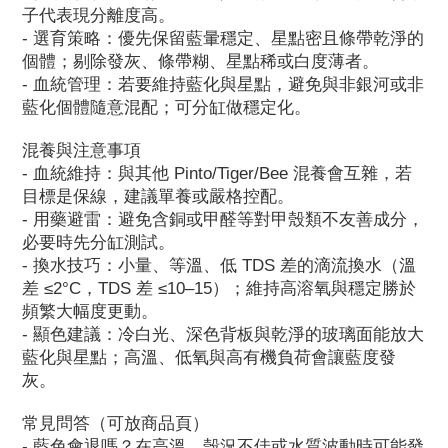
子代表現分離度高。
- 選育策略：優先保留藍暈穩定、星點密且條帶乾淨的
個體；剔除發灰、條帶糊、星點稀或白度薄者。
- 血統管理：若要維持藍化與星點，避免與非銀河或非
藍化個體隨意混配；可分缸做穩定化。
混養與注意事項
- 血統維持：與其他 Pinto/Tiger/Bee 混養會互雜，若
目標是保線，建議單養或嚴格控配。
- 用藥避雷：避免含銅或甲醛等對甲殼類不友善成分，
必要時先分缸測試。
- 換水技巧：小量、等溫、低 TDS 差的滴流換水（溫
差 ≤2°C，TDS 差 ≤10–15）；維持高溶氧與穩定勝於
頻繁大幅度更動。
- 顯色建議：冷白光、深色背板與乾淨的玻璃面能放大
藍化與星點；高溫、低氧與高有機負荷會讓藍度發
灰。
常見問答（可放商品頁）
- 藍色會退嗎？在高溫、殼況不佳或水質波動時可能發