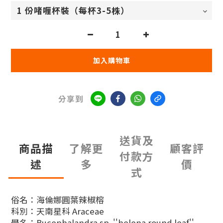
加入購物車
分享到
送貨及
商品描
了解更
顧客評
付款方
述
多
價
式
俗名：海倫娜圓葉辣椒榕
科別：天南星科 Araceae
學名：Bucephalandra sp. ''helena round leaf''