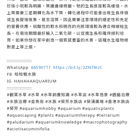
珍珠小斑較為明顯，葉邊邊緣微皺。牠的生長速度較為緩慢，水
上葉需要三星期轉化為水下葉，轉化過程中可能會出現生長停頓
或生長變慢現象，甚至溶葉，因此需要注意環境的穩定性和充足
的營養供應。弱酸性的軟水和明亮的光照環境較為適合辣椒榕生
長。在栽培期間最好輸入二氧化碳，以促進生長和確保順利培
育。如果你想在家中創造一個質感豐富的水景，這種水生植物絕
對是上等之選。
::::::::::::::::::::
66590777
https://bit.ly/2ZNTMJC
WhatsApp
FB 哈哈蝦水族
IG HAHAHAAQUARIUM
::::::::::::::::::::
#觀賞水草 #水草 #水草飼養知識 #水草店 #水草造景 #園藝治療
#水族治療 #金魚街 #水族 #葵芳水族店 #葵涌廣場 #香港水族店
#葵芳 #aquariumhobby #aquarium #aquaticplants
#aquascaping #plants #aquariumtherapy #terrarium
#paludarium #aquariumknowledge #macrophotography
#aciotisacuminifolia