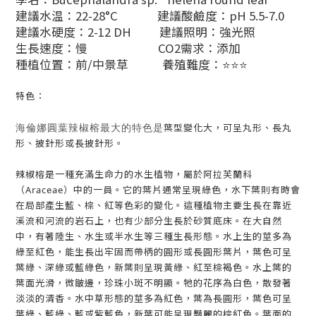
建議水温：22-28°C 建議酸鹼度：pH 5.5-7.0
建議水硬度：2-12 DH 建議照明：強光照
生長速度：慢 CO2需求：添加
種植位置：前/中景草 養殖難度：⭐⭐⭐
特色：
海倫娜圓葉辣椒榕最大的特色是
葉型變化大，可呈丸形、長丸
形、披針形或長披針形。
辣椒榕是一種充滿生命力的水生植物，屬於阿拉芙蘭科
（Araceae）中的一員。它的葉片通常呈現綠色，水下葉則有時會
在局部產生藍、棕、紅等色彩的變化。這種植物主要生長在靠近
溪流和河流的岩石上，也有少部分生長於砂質底床。在大自然
中，有著陸生、水生或半水生等三種生長形態。水上生的莖多為
綠至紅色，能生長出牢固而帶柄的圓形或長圓形葉片，葉色可呈
葉綠、深綠或藍綠色，新葉則呈現黃綠、紅至棕褐色。水上葉的
葉面光滑，微皺邊，珍珠小斑不明顯。牠的花序為白色，散發著
淡淡的清香。水中草形態的莖多為紅色，葉為長圓形，葉色可呈
葉綠、藍綠、藍或紫藍色，新葉可能呈現豔麗的棕紅色。葉面的