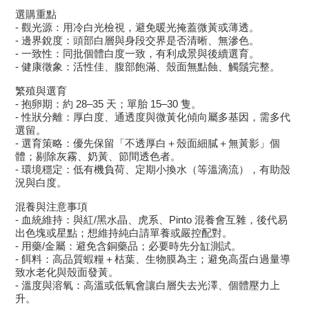
選購重點
- 觀光源：用冷白光檢視，避免暖光掩蓋微黃或薄透。
- 邊界銳度：頭部白層與身段交界是否清晰、無滲色。
- 一致性：同批個體白度一致，有利成景與後續選育。
- 健康徵象：活性佳、腹部飽滿、殼面無點蝕、觸鬚完整。
繁殖與選育
- 抱卵期：約 28–35 天；單胎 15–30 隻。
- 性狀分離：厚白度、通透度與微黃化傾向屬多基因，需多代
選留。
- 選育策略：優先保留「不透厚白＋殼面細膩＋無黃影」個
體；剔除灰霧、奶黃、節間透色者。
- 環境穩定：低有機負荷、定期小換水（等溫滴流），有助殼
況與白度。
混養與注意事項
- 血統維持：與紅/黑水晶、虎系、Pinto 混養會互雜，後代易
出色塊或星點；想維持純白請單養或嚴控配對。
- 用藥/金屬：避免含銅藥品；必要時先分缸測試。
- 餌料：高品質蝦糧＋枯葉、生物膜為主；避免高蛋白過量導
致水老化與殼面發黃。
- 溫度與溶氧：高溫或低氧會讓白層失去光澤、個體壓力上
升。