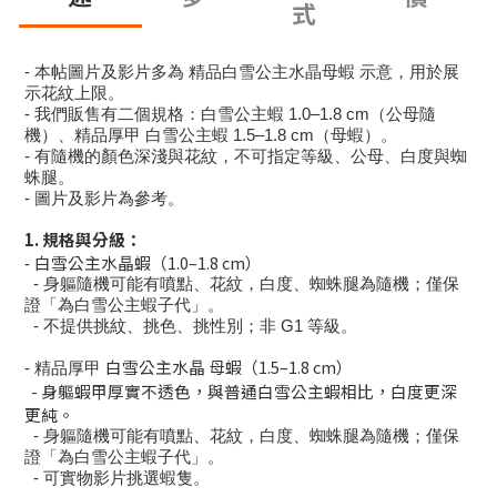
式
- 本帖圖片及影片多為 精品白雪公主水晶母蝦 示意，用於展
示花紋上限。
- 我們販售有二個規格：白雪公主蝦 1.0–1.8 cm（公母隨
機）、精品厚甲 白雪公主蝦 1.5–1.8 cm（母蝦）。
- 有隨機的顏色深淺與花紋，不可指定等級、公母、白度與蜘
蛛腿。
- 圖片及影片為參考。
1. 規格與分級：
白雪公主水晶蝦
（1.0–1.8 cm）
-
- 身軀隨機可能有噴點、花紋，白度、蜘蛛腿為隨機；僅保
證「為白雪公主蝦子代」。
- 不提供挑紋、挑色、挑性別；非 G1 等級。
白雪公主水晶 母蝦
（1.5–1.8 cm）
- 精品厚甲
- 身軀蝦甲厚實不透色，與普通白雪公主蝦相比，白度更深
更純。
- 身軀隨機可能有噴點、花紋，白度、蜘蛛腿為隨機；僅保
證「為白雪公主蝦子代」。
- 可實物影片挑選蝦隻。