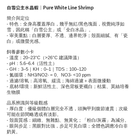
白雪公主水晶蝦｜Pure White Line Shrimp
簡介與定位
- 特色：全身高覆蓋厚白，幾乎無紅/黑色塊面，視覺純淨如
雪，因此稱「白雪公主」或「全白水晶」。
- 审美重點：白層要厚、不透、邊界乾淨；殼面細膩、有「瓷
白」或微螢光感。
飼養參數小卡
- 溫度：20–23°C（>26°C 建議降溫）
- pH：5.6–6.4（活性土）
- GH：3–5｜KH：0–1｜TDS：100–120
- 氮循環：NH3/NO2- = 0、NO3- <10 ppm
- 過濾/溶氧：高溶氧、緩流；海綿過濾＋表面微擾動
- 底材/環境：新鮮活性土、深色背板更襯白；枯葉、莫絲培養
生物膜
品系辨識與等級觀感
- 厚白度：優級個體白層完全不透，頭胸甲到腹節連貫；次級
可能在節間略透或有淡影。
- 殼面質感：細緻、無雜點、無黃化；「粉白/灰霧」為減分。
- 眼與步足：黑眼對比強，步足可見白環；全體色調應冷白非
奶黃。