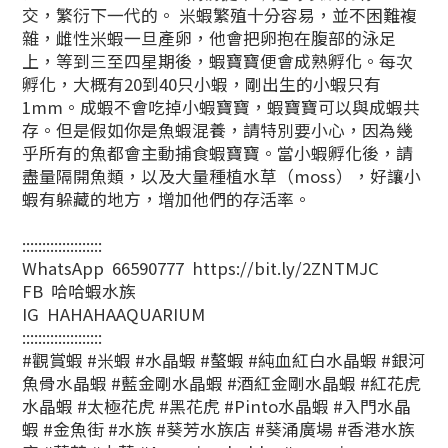
交，繁衍下一代的。 米蝦繁殖十分容易，並不困難複
雜，雌性米蝦一旦產卵，他會把卵抱在腹部的泳足
上，等到三至四星期後，蝦寶寶便會成熟孵化。每次
孵化，大概有20到40只小蝦，剛出生的小蝦只有
1mm。成蝦不會吃掉小蝦寶寶，蝦寶寶可以與成蝦共
存。但是假如你是魚蝦混養，請特別要小心，因為幾
乎所有的魚都會主動捕食蝦寶寶。當小蝦孵化後，請
盡量隔開魚類，以及大量種植水草（moss），好讓小
蝦有躲藏的地方，增加他們的存活率。
::::::::::::::::::::
WhatsApp 66590777 https://bit.ly/2ZNTMJC
FB 哈哈蝦水族
IG HAHAHAAQUARIUM
::::::::::::::::::::
#觀賞蝦 #米蝦 #水晶蝦 #螯蝦 #純血紅白水晶蝦 #銀河
魚骨水晶蝦 #藍金剛水晶蝦 #酒紅金剛水晶蝦 #紅花虎
水晶蝦 #太極花虎 #黑花虎 #Pinto水晶蝦 #入門水晶
蝦 #金魚街 #水族 #葵芳水族店 #葵涌廣場 #香港水族