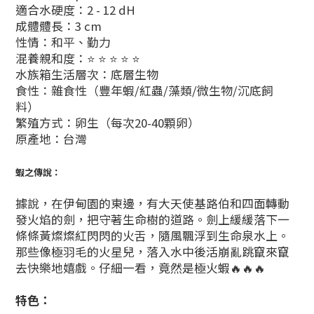
適合水硬度：2 - 12 dH
成體體長：3 cm
性情：和平、勤力
混養親和度：⭐ ⭐ ⭐ ⭐ ⭐
水族箱生活層次：底層生物
食性：雜食性（豐年蝦/紅蟲/藻類/微生物/沉底飼
料）
繁殖方式：卵生（每次20-40顆卵）
原產地：台灣
蝦之傳說：
據說，在伊甸園的東邊，有大天使基路伯和四面轉動
發火焰的劍，把守著生命樹的道路。劍上緩緩落下一
條條黃燦燦紅閃閃的火舌，隨風飄浮到生命泉水上。
那些像極羽毛的火星兒，落入水中後活崩亂跳竄來竄
去快樂地嬉戲。仔細一看，竟然是極火蝦🔥🔥🔥
特色：