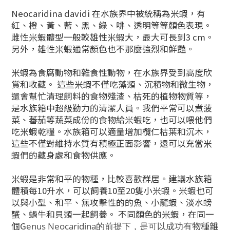
Neocaridina davidi 在水族界中被統稱為米蝦，有
紅、橙、黃、藍、黑、綠、啡、透明等等顏色表現。
雌性米蝦體型一般較雄性米蝦大，最大可長到3 cm。
另外，雄性米蝦通常顏色也不那麼強烈和鮮豔。
米蝦為食腐動物和雜食性動物，在水族界受到高度欣
賞和收藏。 這些米蝦不僅吃藻類、沉積物和微生物，
還會幫忙清理飼料的食物殘渣、枯死的植物物質等，
是水族箱中超級勤力的清潔人員。
我們平常可以煮菠
菜、蕃茄等蔬菜成份的食物給米蝦吃，也可以喂他們
吃米蝦乾糧。水族箱可以適量增加欖仁枯葉和沉木，
這些不僅對維持水質有積極正面影響，還可以充當米
蝦們的藏身處和食物供應。
米蝦是非常和平的物種，比較喜歡群居。建議水族箱
體積每10升水，可以飼養10至20隻小米蝦。米蝦也可
以與小型、和平、無攻擊性的的魚、小龍蝦、淡水螃
蟹、蝸牛和貝類一起飼養。 不同顏色的米蝦，在同一
個G
物種雜
enus Neocaridina的前提下，是可以成功有