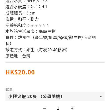
適合水質：pH 6.5 - 7.5 
適合水硬度：2 - 12 dH 
成體體長：3 cm  
性情：和平、勤力
混養親和度：⭐ ⭐ ⭐ ⭐ ⭐ 
水族箱生活層次：底層生物 
食性：雜食性（豐年蝦/紅蟲/藻類/微生物/沉底飼
料） 
繁殖方式：卵生（每次20-40顆卵） 
原產地：台灣
HK$20.00
數量