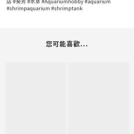
店 #葵芳 #水草
#Aquariumhobby #aquarium
#shrimpaquarium #shrimptank
您可能喜歡...