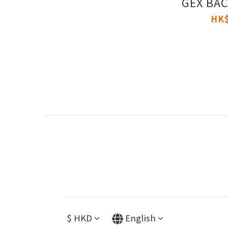
GEX BAC
HK$
$
HKD
English