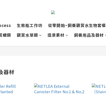
ocess
生態瓶工作坊
從零開始~飼養觀賞水生物套餐
賞螺類
觀賞水草類
造景素材
飼養用品及器材
及器材