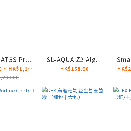
AT5S Pr...
SL-AQUA Z2 Alg...
Smal
HK$460.00 ~ HK$1,125.00
HK$158.00
HK$2
,290.00