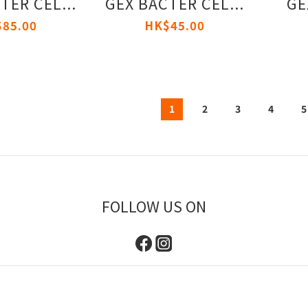
TER CEL...
GEX BACTER CEL...
G
85.00
HK$45.00
1
2
3
4
5
FOLLOW US ON