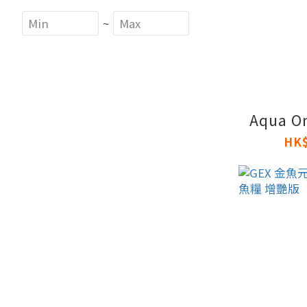
~
Aqua One
HK$